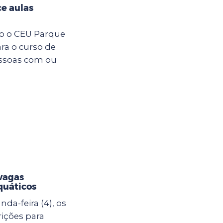
e aulas
ro o CEU Parque
ara o curso de
essoas com ou
vagas
quáticos
da-feira (4), os
rições para