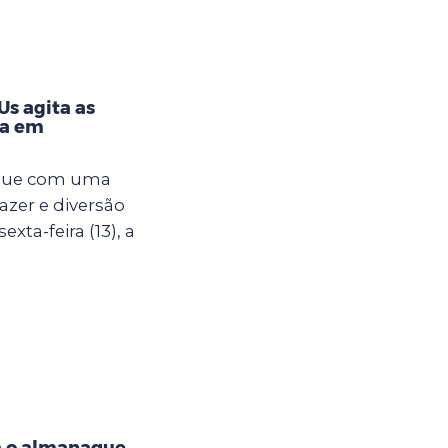
s agita as
na em
egue com uma
azer e diversão
xta-feira (13), a
a o almanaque