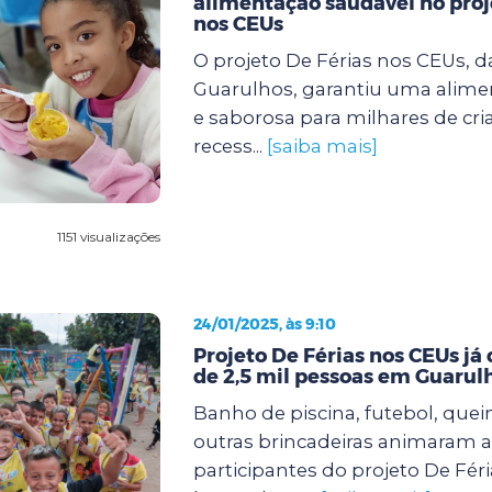
alimentação saudável no proj
nos CEUs
O projeto De Férias nos CEUs, d
Guarulhos, garantiu uma alimen
e saborosa para milhares de cri
recess...
[saiba mais]
1151 visualizações
24/01/2025, às 9:10
Projeto De Férias nos CEUs já
de 2,5 mil pessoas em Guarul
Banho de piscina, futebol, quei
outras brincadeiras animaram a
participantes do projeto De Fér