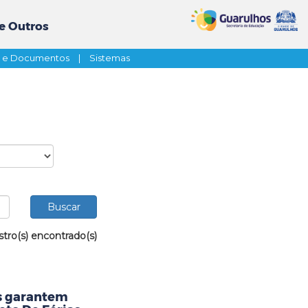
e Outros
s e Documentos
|
Sistemas
stro(s) encontrado(s)
as garantem