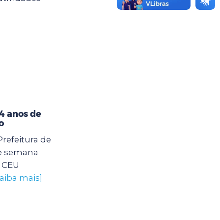
4 anos de
o
Prefeitura de
e semana
o CEU
saiba mais]