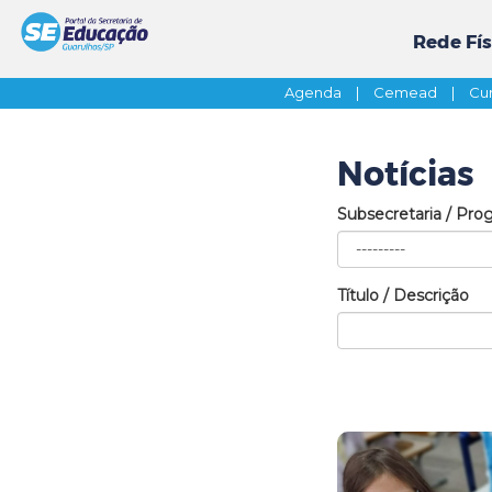
Rede Fís
Agenda
|
Cemead
|
Cur
Notícias
Subsecretaria / Pro
Título / Descrição