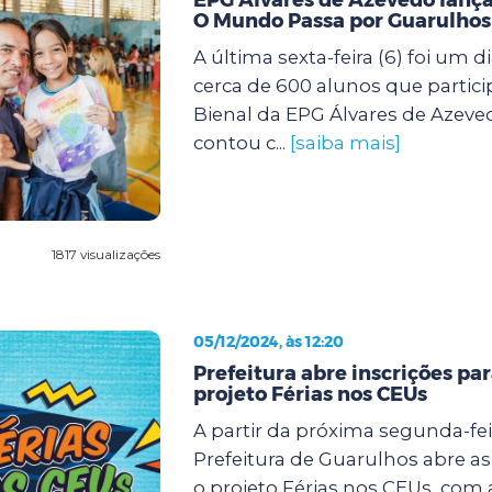
O Mundo Passa por Guarulhos
A última sexta-feira (6) foi um d
cerca de 600 alunos que partic
Bienal da EPG Álvares de Azeve
contou c...
[saiba mais]
1817 visualizações
05/12/2024, às 12:20
Prefeitura abre inscrições pa
projeto Férias nos CEUs
A partir da próxima segunda-feir
Prefeitura de Guarulhos abre as
o projeto Férias nos CEUs, com 