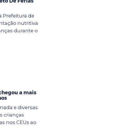
eto De Férias
a Prefeitura de
tação nutritiva
anças durante o
 chegou a mais
hos
mada e diversas
s crianças
ias nos CEUs ao