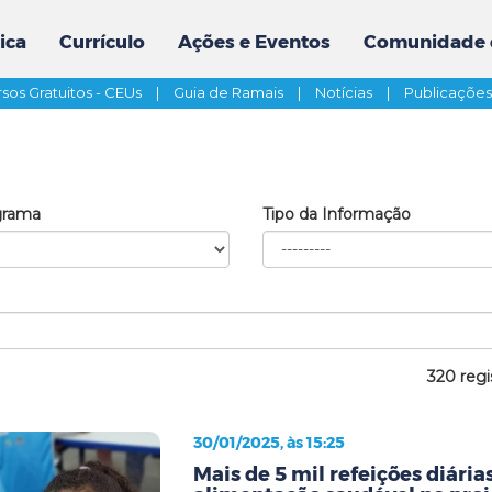
ica
Currículo
Ações e Eventos
Comunidade 
sos Gratuitos - CEUs
|
Guia de Ramais
|
Notícias
|
Publicaçõe
grama
Tipo da Informação
320 regi
30/01/2025, às 15:25
Mais de 5 mil refeições diári