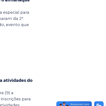
ia especial para
iparam da 2ª
do, evento que
ra atividades do
a (9) a
 inscrições para
atividades