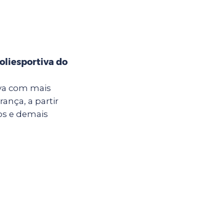
oliesportiva do
iva com mais
ança, a partir
nos e demais