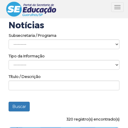
Toggl
navig
Notícias
Subsecretaria / Programa
Tipo da Informação
Título / Descrição
320 registro(s) encontrado(s)