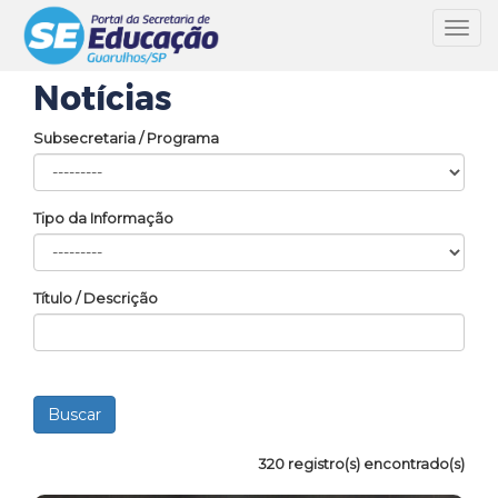
Toggl
navig
Notícias
Subsecretaria / Programa
Tipo da Informação
Título / Descrição
320 registro(s) encontrado(s)