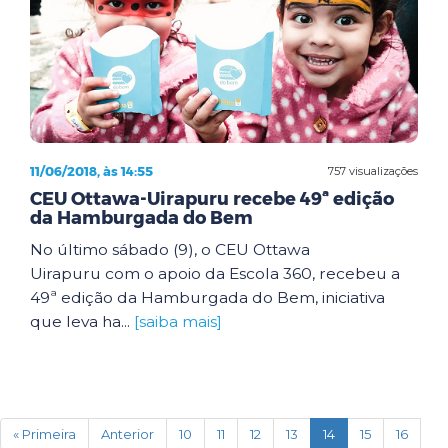
11/06/2018, às 14:55
757 visualizações
CEU Ottawa-Uirapuru recebe 49ª edição
da Hamburgada do Bem
No último sábado (9), o CEU Ottawa
Uirapuru com o apoio da Escola 360, recebeu a
49ª edição da Hamburgada do Bem, iniciativa
que leva ha...
[saiba mais]
(current)
« Primeira
Anterior
10
11
12
13
14
15
16