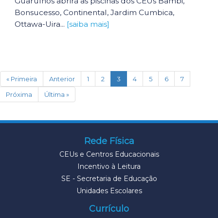
Guarulhos abrirá as piscinas dos CEUs Bambi,
Bonsucesso, Continental, Jardim Cumbica,
Ottawa-Uira...
[saiba mais]
(current)
« Primeira
Anterior
1
2
3
4
5
6
7
Próxima
Última »
Rede Física
CEUs e Centros Educacionais
Incentivo à Leitura
SE - Secretaria de Educação
Unidades Escolares
Currículo