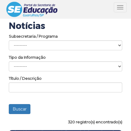
Toggl
navig
Notícias
Subsecretaria / Programa
Tipo da Informação
Título / Descrição
320 registro(s) encontrado(s)