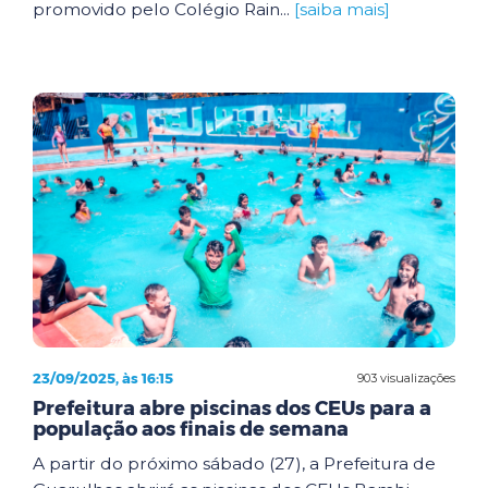
promovido pelo Colégio Rain...
[saiba mais]
23/09/2025, às 16:15
903 visualizações
Prefeitura abre piscinas dos CEUs para a
população aos finais de semana
A partir do próximo sábado (27), a Prefeitura de