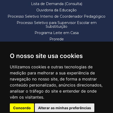
Lista de Demanda (Consulta)
Ouvidoria da Educação
Processo Seletivo Interno de Coordenador Pedagógico
Processo Seletivo para Supervisor Escolar em
Substituição
Programa Leite em Casa
Prorede
Solicitação de Vaga
Termos e Condições
O nosso site usa cookies
Utilizamos cookies e outras tecnologias de
medição para melhorar a sua experiência de
navegação no nosso site, de forma a mostrar
conteúdo personalizado, anúncios direcionados,
SECRETARIA DE EDUCAÇÃO
analisar o tráfego do site e entender de onde
Rua Claudino Barbosa, 313 - Macedo - Guarulhos/SP CEP 07113-040
vêm os visitantes.
Central de Atendimento: *55 11 2475-7300
Concordo
Alterar as minhas preferências