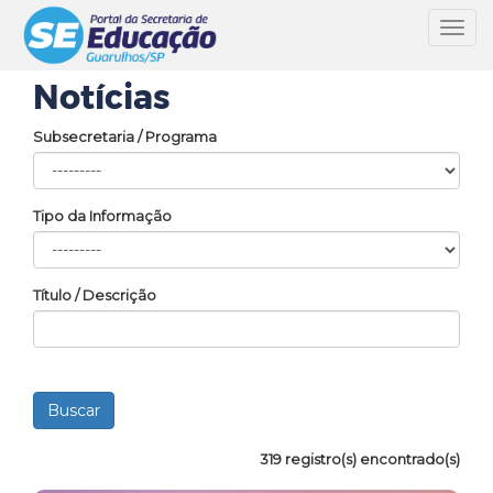
Toggl
navig
Notícias
Subsecretaria / Programa
Tipo da Informação
Título / Descrição
319 registro(s) encontrado(s)