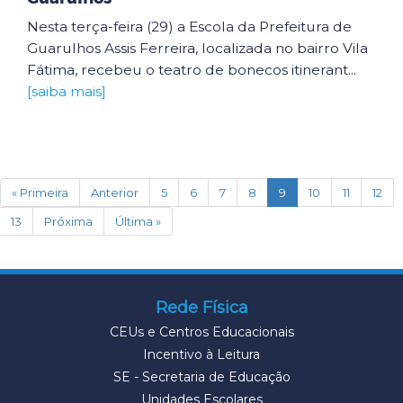
Nesta terça-feira (29) a Escola da Prefeitura de
Guarulhos Assis Ferreira, localizada no bairro Vila
Fátima, recebeu o teatro de bonecos itinerant...
[saiba mais]
(current)
« Primeira
Anterior
5
6
7
8
9
10
11
12
13
Próxima
Última »
Rede Física
CEUs e Centros Educacionais
Incentivo à Leitura
SE - Secretaria de Educação
Unidades Escolares