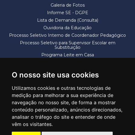
Galeria de Fotos
Informe SE - DGPE
Lista de Demanda (Consulta)
Ouvidoria da Educação
Processo Seletivo Interno de Coordenador Pedagógico
Processo Seletivo para Supervisor Escolar em
Substituição
Programa Leite em Casa
Solicitação de Vaga
Termos e Condições
O nosso site usa cookies
Utilizamos cookies e outras tecnologias de
medição para melhorar a sua experiência de
navegação no nosso site, de forma a mostrar
conteúdo personalizado, anúncios direcionados,
SECRETARIA DE EDUCAÇÃO
analisar o tráfego do site e entender de onde
Rua Claudino Barbosa, 313 - Macedo - Guarulhos/SP CEP 07113-040
vêm os visitantes.
Central de Atendimento: *55 11 2475-7300