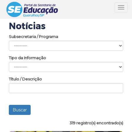
Toggl
navig
Notícias
Subsecretaria / Programa
Tipo da Informação
Título / Descrição
319 registro(s) encontrado(s)