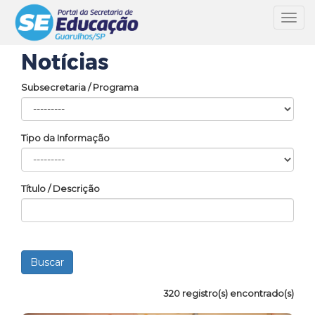
Toggl
navig
Notícias
Subsecretaria / Programa
Tipo da Informação
Título / Descrição
320 registro(s) encontrado(s)