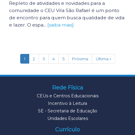
Repleto de atividades e novidades para a
comunidade o CEU Vila São Rafael é um ponto
de encontro para quem busca qualidade de vida
e lazer. O espa...
[saiba mais]
(current)
1
2
3
4
5
Próxima
Última »
Rede Física
CEUs e Centros Educacionais
Incentivo à Leitura
SE - Secretaria de Educação
Unidades Escolares
Currículo