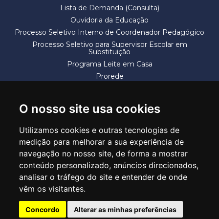
Lista de Demanda (Consulta)
Ouvidoria da Educação
Processo Seletivo Interno de Coordenador Pedagógico
Processo Seletivo para Supervisor Escolar em
Substituição
Programa Leite em Casa
Prorede
Solicitação de Vaga
Termos e Condições
O nosso site usa cookies
Utilizamos cookies e outras tecnologias de
medição para melhorar a sua experiência de
navegação no nosso site, de forma a mostrar
conteúdo personalizado, anúncios direcionados,
SECRETARIA DE EDUCAÇÃO
analisar o tráfego do site e entender de onde
Rua Claudino Barbosa, 313 - Macedo - Guarulhos/SP CEP 07113-040
vêm os visitantes.
Central de Atendimento: *55 11 2475-7300
Concordo
Alterar as minhas preferências