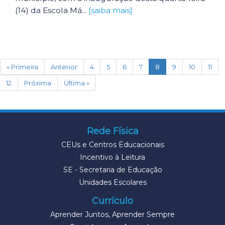
(14) da Escola Má...
[saiba mais]
(current)
« Primeira
Anterior
4
5
6
7
8
9
10
11
12
Próxima
Última »
Rede Física
CEUs e Centros Educacionais
Incentivo à Leitura
SE - Secretaria de Educação
Unidades Escolares
Currículo
Aprender Juntos, Aprender Sempre