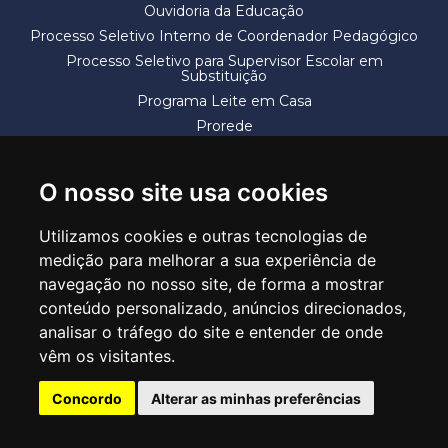
Ouvidoria da Educação
Processo Seletivo Interno de Coordenador Pedagógico
Processo Seletivo para Supervisor Escolar em
Substituição
Programa Leite em Casa
Prorede
Solicitação de Vaga
Termos e Condições
O nosso site usa cookies
Utilizamos cookies e outras tecnologias de
medição para melhorar a sua experiência de
navegação no nosso site, de forma a mostrar
conteúdo personalizado, anúncios direcionados,
SECRETARIA DE EDUCAÇÃO
analisar o tráfego do site e entender de onde
Rua Claudino Barbosa, 313 - Macedo - Guarulhos/SP CEP 07113-040
vêm os visitantes.
Central de Atendimento: *55 11 2475-7300
Concordo
Alterar as minhas preferências
PT