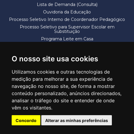
Lista de Demanda (Consulta)
Ouvidoria da Educação
Processo Seletivo Interno de Coordenador Pedagógico
Processo Seletivo para Supervisor Escolar em
Substituição
Programa Leite em Casa
Solicitação de Vaga
Termos e Condições
O nosso site usa cookies
Utilizamos cookies e outras tecnologias de
medição para melhorar a sua experiência de
navegação no nosso site, de forma a mostrar
conteúdo personalizado, anúncios direcionados,
SECRETARIA DE EDUCAÇÃO
analisar o tráfego do site e entender de onde
Rua Claudino Barbosa, 313 - Macedo - Guarulhos/SP CEP 07113-040
vêm os visitantes.
Central de Atendimento: *55 11 2475-7300
Concordo
Alterar as minhas preferências
PT