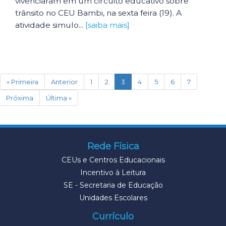
vivenciaram em um circuito educativo sobre
trânsito no CEU Bambi, na sexta feira (19). A
atividade simulo...
[saiba mais]
(current)
« Primeira
Anterior
1
2
3
4
5
6
7
Próxima
Última »
Rede Física
CEUs e Centros Educacionais
Incentivo à Leitura
SE - Secretaria de Educação
Unidades Escolares
Currículo