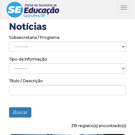
Toggl
navig
Notícias
Subsecretaria / Programa
Tipo da Informação
Título / Descrição
319 registro(s) encontrado(s)