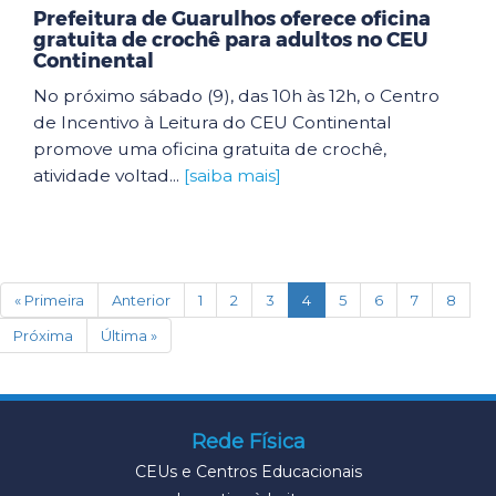
Prefeitura de Guarulhos oferece oficina
gratuita de crochê para adultos no CEU
Continental
No próximo sábado (9), das 10h às 12h, o Centro
de Incentivo à Leitura do CEU Continental
promove uma oficina gratuita de crochê,
atividade voltad...
[saiba mais]
(current)
« Primeira
Anterior
1
2
3
4
5
6
7
8
Próxima
Última »
Rede Física
CEUs e Centros Educacionais