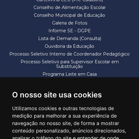
Conselho de Alimentação Escolar
Conselho Municipal de Educação
Galeria de Fotos
Informe SE - DGPE
Lista de Demanda (Consulta)
Ouvidoria da Educação
Processo Seletivo Interno de Coordenador Pedagógico
Processo Seletivo para Supervisor Escolar em
Substituição
Programa Leite em Casa
Solicitação de Vaga
Termos e Condições
O nosso site usa cookies
Utilizamos cookies e outras tecnologias de
medição para melhorar a sua experiência de
navegação no nosso site, de forma a mostrar
conteúdo personalizado, anúncios direcionados,
SECRETARIA DE EDUCAÇÃO
analisar o tráfego do site e entender de onde
Rua Claudino Barbosa, 313 - Macedo - Guarulhos/SP CEP 07113-040