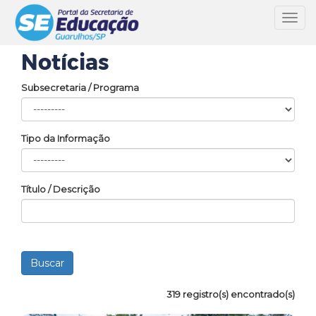
Toggl
navig
Notícias
Subsecretaria / Programa
Tipo da Informação
Título / Descrição
319 registro(s) encontrado(s)