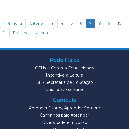
(current)
« Primeira
Anterior
3
4
5
6
7
8
9
10
11
Próxima
Última »
Rede Física
CEUs e Centros Educacionais
Incentivo à Leitura
SE - Secretaria de Educação
Unidades Escolares
Currículo
Aprender Juntos, Aprender Sempre
Caminhos para Aprender
Diversidade e Inclusão