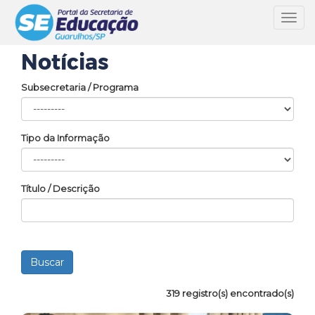
Toggl
navig
Notícias
Subsecretaria / Programa
Tipo da Informação
Título / Descrição
319 registro(s) encontrado(s)