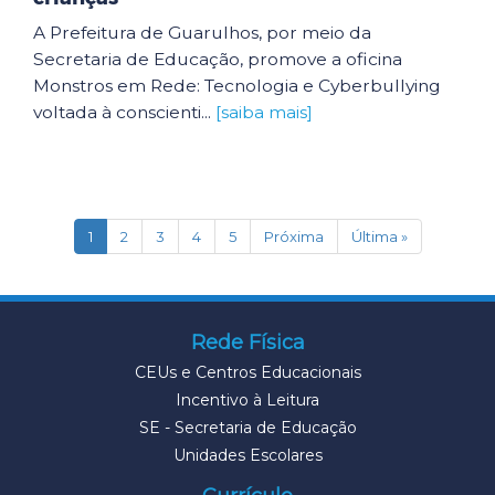
A Prefeitura de Guarulhos, por meio da
Secretaria de Educação, promove a oficina
Monstros em Rede: Tecnologia e Cyberbullying
voltada à conscienti...
[saiba mais]
(current)
1
2
3
4
5
Próxima
Última »
Rede Física
CEUs e Centros Educacionais
Incentivo à Leitura
SE - Secretaria de Educação
Unidades Escolares