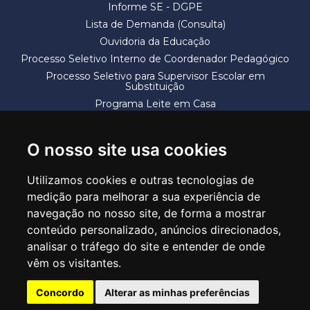
Informe SE - DGPE
Lista de Demanda (Consulta)
Ouvidoria da Educação
Processo Seletivo Interno de Coordenador Pedagógico
Processo Seletivo para Supervisor Escolar em
Substituição
Programa Leite em Casa
Solicitação de Vaga
Termos e Condições
O nosso site usa cookies
Utilizamos cookies e outras tecnologias de
medição para melhorar a sua experiência de
navegação no nosso site, de forma a mostrar
conteúdo personalizado, anúncios direcionados,
SECRETARIA DE EDUCAÇÃO
analisar o tráfego do site e entender de onde
Rua Claudino Barbosa, 313 - Macedo - Guarulhos/SP CEP 07113-040
vêm os visitantes.
Central de Atendimento: *55 11 2475-7300
Concordo
Alterar as minhas preferências