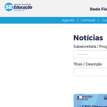
Rede Fís
Agenda
|
Cemead
|
Cur
Notícias
Subsecretaria / Pro
Título / Descrição