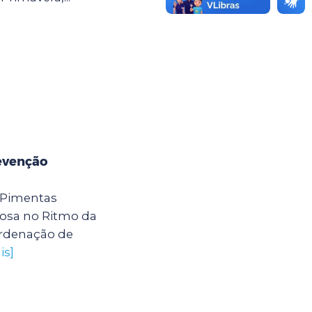
evenção
 Pimentas
osa no Ritmo da
ordenação de
is]