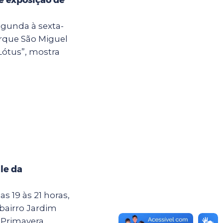
egunda à sexta-
Parque São Miguel
Lótus”, mostra
le da
as 19 às 21 horas,
 bairro Jardim
Primavera,...