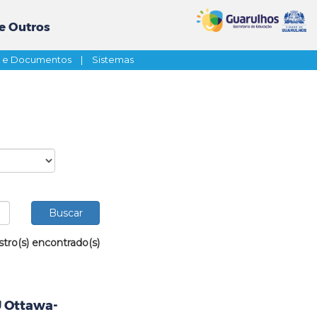
e Outros
s e Documentos
|
Sistemas
stro(s) encontrado(s)
U Ottawa-