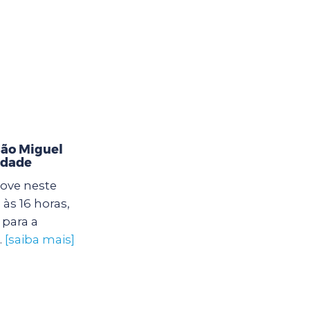
ão Miguel
idade
ove neste
às 16 horas,
para a
.
[saiba mais]