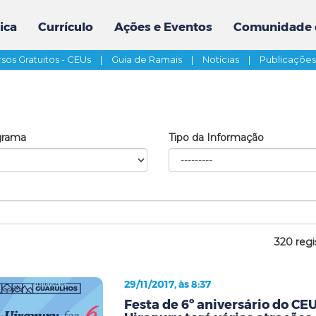
ica
Currículo
Ações e Eventos
Comunidade 
sos Gratuitos - CEUs
|
Guia de Ramais
|
Notícias
|
Publicaçõe
grama
Tipo da Informação
320 regi
29/11/2017, às 8:37
Festa de 6º aniversário do CE