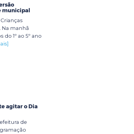
ersão
e municipal
Crianças
. Na manhã
os do 1º ao 5º ano
ais]
 agitar o Dia
efeitura de
rogramação