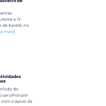
sileiro de
mentas
rante a IV
 de Karatê, no
ba mais]
atividades
hos
eríodo do
 Guarulhos por
o com o apoio da