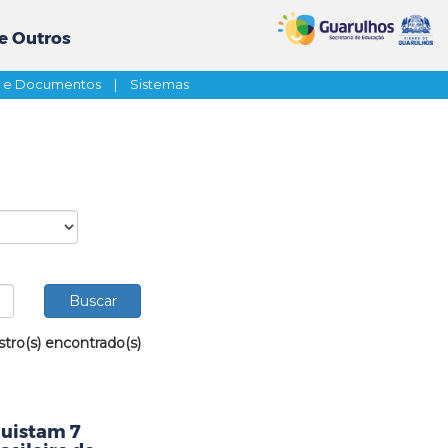
e Outros
s e Documentos
|
Sistemas
stro(s) encontrado(s)
uistam 7