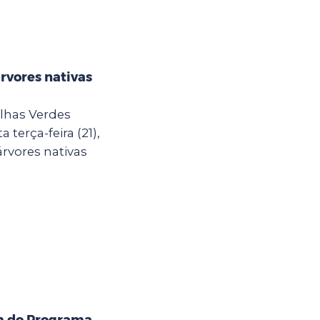
árvores nativas
lhas Verdes
terça-feira (21),
rvores nativas
m do Programa