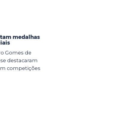
istam medalhas
iais
dro Gomes de
a se destacaram
 em competições