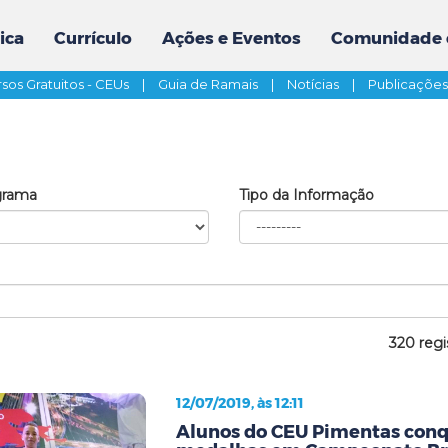
ica
Currículo
Ações e Eventos
Comunidade 
sos Gratuitos - CEUs
|
Guia de Ramais
|
Notícias
|
Publicaçõe
grama
Tipo da Informação
320 regi
12/07/2019, às 12:11
Alunos do CEU Pimentas conq