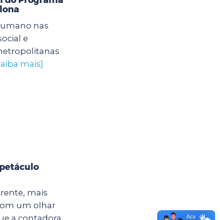
lona
humano nas
ocial e
etropolitanas
saiba mais]
spetáculo
erente, mais
É com um olhar
que a contadora