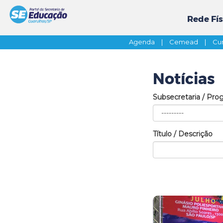
Rede Fís
Agenda
|
Cemead
|
Cur
Notícias
Subsecretaria / Pro
Título / Descrição