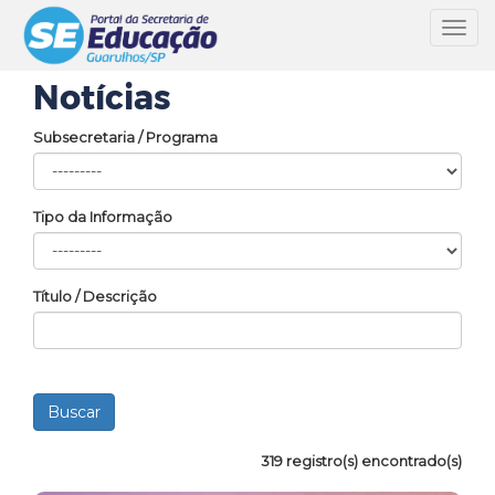
Toggl
navig
Notícias
Subsecretaria / Programa
Tipo da Informação
Título / Descrição
319 registro(s) encontrado(s)