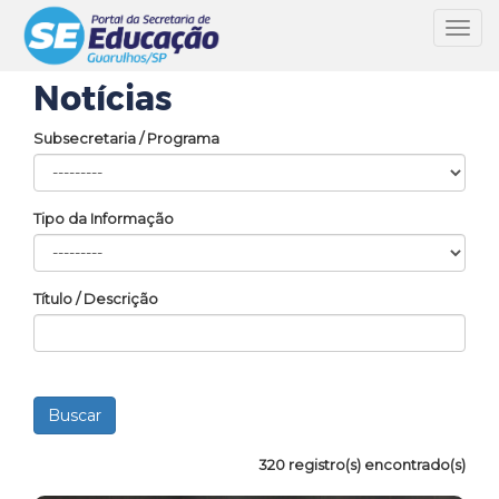
Toggl
navig
Notícias
Subsecretaria / Programa
Tipo da Informação
Título / Descrição
320 registro(s) encontrado(s)