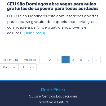
CEU São Domingos abre vagas para aulas
gratuitas de capoeira para todas as idades
O CEU São Domingos está com inscrições abertas
para o curso gratuito de capoeira para crianças
com idade a partir de quatro anos, jovens e
adultos...
[saiba mais]
(current)
« Primeira
Anterior
1
2
3
4
5
6
7
8
Próxima
Última »
Rede Física
CEUs e Centros Educacionais
Incentivo à Leitura