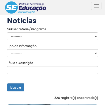
Toggl
navig
Notícias
Subsecretaria / Programa
Tipo da Informação
Título / Descrição
320 registro(s) encontrado(s)