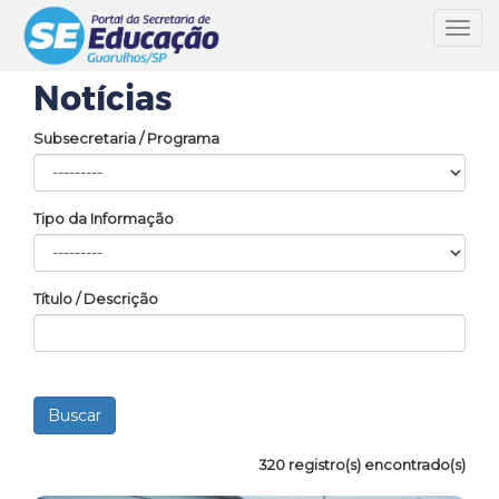
Toggl
navig
Notícias
Subsecretaria / Programa
Tipo da Informação
Título / Descrição
320 registro(s) encontrado(s)