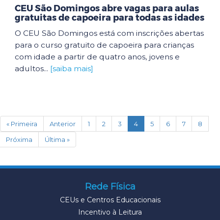
CEU São Domingos abre vagas para aulas
gratuitas de capoeira para todas as idades
O CEU São Domingos está com inscrições abertas
para o curso gratuito de capoeira para crianças
com idade a partir de quatro anos, jovens e
adultos...
[saiba mais]
(current)
« Primeira
Anterior
1
2
3
4
5
6
7
8
Próxima
Última »
Rede Física
CEUs e Centros Educacionais
Incentivo à Leitura