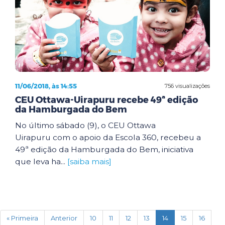
11/06/2018, às 14:55
756 visualizações
CEU Ottawa-Uirapuru recebe 49ª edição
da Hamburgada do Bem
No último sábado (9), o CEU Ottawa
Uirapuru com o apoio da Escola 360, recebeu a
49ª edição da Hamburgada do Bem, iniciativa
que leva ha...
[saiba mais]
(current)
« Primeira
Anterior
10
11
12
13
14
15
16