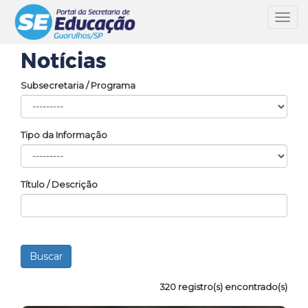
Toggl
navig
Notícias
Subsecretaria / Programa
Tipo da Informação
Título / Descrição
320 registro(s) encontrado(s)