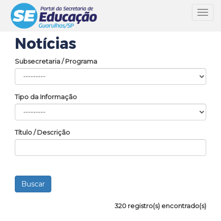
Toggl
navig
Notícias
Subsecretaria / Programa
Tipo da Informação
Título / Descrição
320 registro(s) encontrado(s)