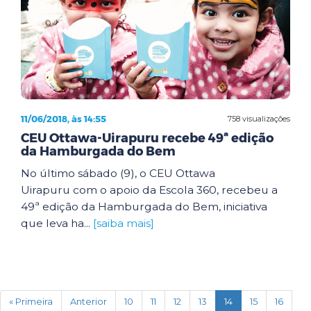
11/06/2018, às 14:55
758 visualizações
CEU Ottawa-Uirapuru recebe 49ª edição
da Hamburgada do Bem
No último sábado (9), o CEU Ottawa
Uirapuru com o apoio da Escola 360, recebeu a
49ª edição da Hamburgada do Bem, iniciativa
que leva ha...
[saiba mais]
(current)
« Primeira
Anterior
10
11
12
13
14
15
16