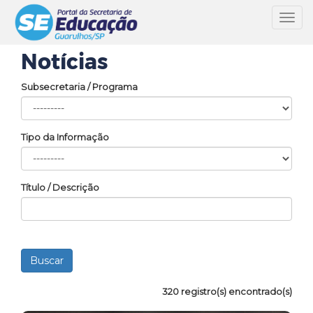
Toggl
navig
Notícias
Subsecretaria / Programa
Tipo da Informação
Título / Descrição
320 registro(s) encontrado(s)