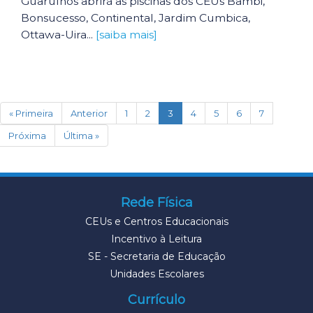
Guarulhos abrirá as piscinas dos CEUs Bambi,
Bonsucesso, Continental, Jardim Cumbica,
Ottawa-Uira...
[saiba mais]
(current)
« Primeira
Anterior
1
2
3
4
5
6
7
Próxima
Última »
Rede Física
CEUs e Centros Educacionais
Incentivo à Leitura
SE - Secretaria de Educação
Unidades Escolares
Currículo