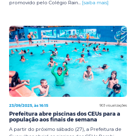
promovido pelo Colégio Rain...
[saiba mais]
23/09/2025, às 16:15
903 visualizações
Prefeitura abre piscinas dos CEUs para a
população aos finais de semana
A partir do próximo sábado (27), a Prefeitura de