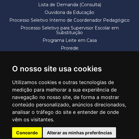
Lista de Demanda (Consulta)
Ouvidoria da Educação
Processo Seletivo Interno de Coordenador Pedagógico
Processo Seletivo para Supervisor Escolar em
Substituição
Programa Leite em Casa
Prorede
Solicitação de Vaga
Termos e Condições
O nosso site usa cookies
Utilizamos cookies e outras tecnologias de
medição para melhorar a sua experiência de
navegação no nosso site, de forma a mostrar
conteúdo personalizado, anúncios direcionados,
SECRETARIA DE EDUCAÇÃO
analisar o tráfego do site e entender de onde
Rua Claudino Barbosa, 313 - Macedo - Guarulhos/SP CEP 07113-040
vêm os visitantes.
Central de Atendimento: *55 11 2475-7300
Concordo
Alterar as minhas preferências