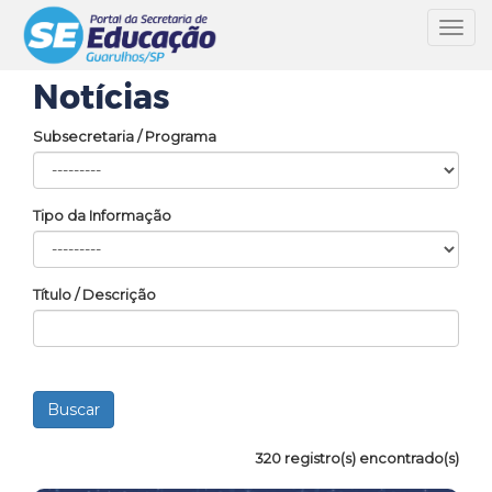
Toggl
navig
Notícias
Subsecretaria / Programa
Tipo da Informação
Título / Descrição
320 registro(s) encontrado(s)