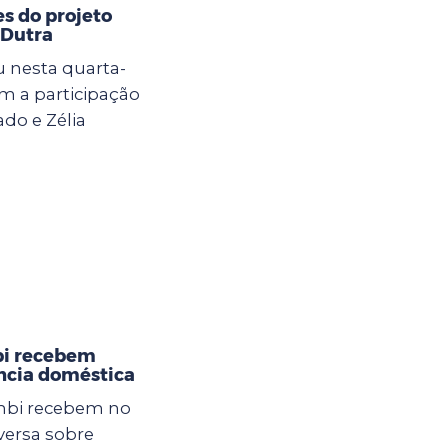
s do projeto
 Dutra
 nesta quarta-
om a participação
do e Zélia
bi recebem
ência doméstica
mbi recebem no
ersa sobre