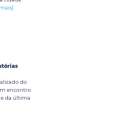
 mais]
stórias
calizado do
um encontro
e da última