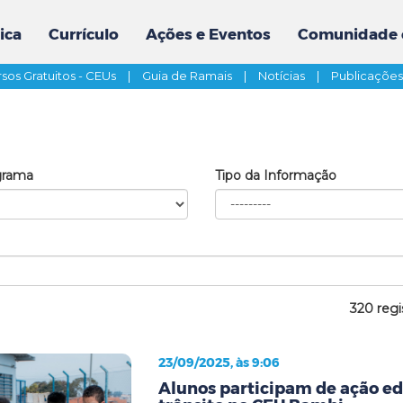
ica
Currículo
Ações e Eventos
Comunidade 
sos Gratuitos - CEUs
|
Guia de Ramais
|
Notícias
|
Publicaçõe
grama
Tipo da Informação
320 regi
23/09/2025, às 9:06
Alunos participam de ação ed