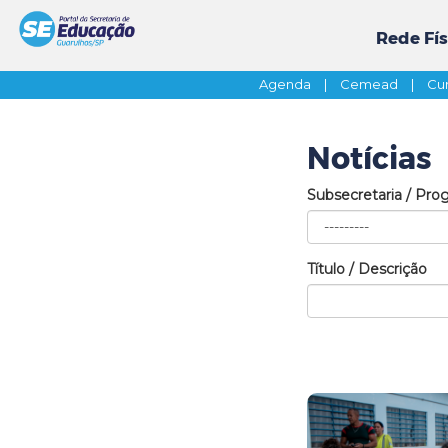
Rede Fís
Agenda
|
Cemead
|
Cur
Notícias
Subsecretaria / Pro
Título / Descrição