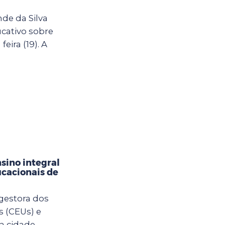
de da Silva
cativo sobre
eira (19). A
sino integral
cacionais de
 gestora dos
s (CEUs) e
a cidade