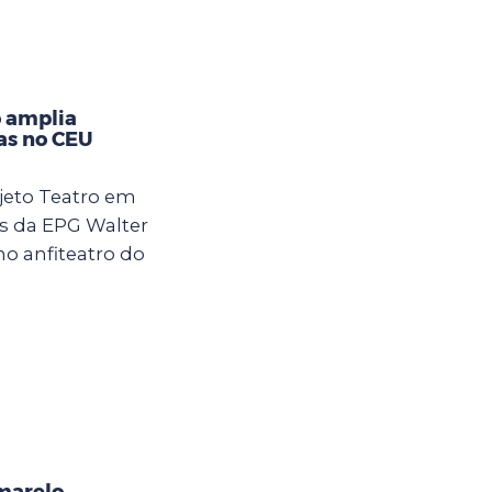
 amplia
ças no CEU
jeto Teatro em
s da EPG Walter
 no anfiteatro do
marelo