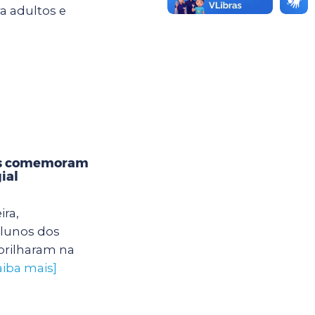
ra adultos e
os comemoram
ial
ira,
alunos dos
brilharam na
aiba mais]