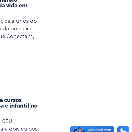
da vida em
), os alunos do
m da primeira
ue Conectam,
ra cursos
a e infantil no
o CEU
ara dois cursos