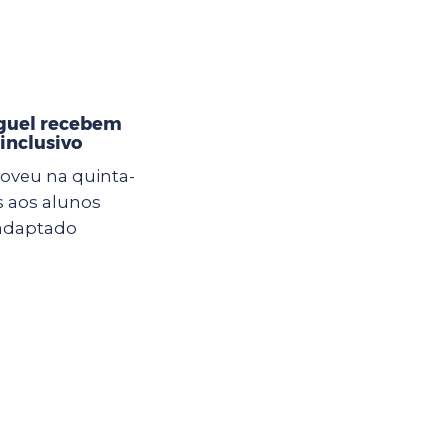
iguel recebem
inclusivo
oveu na quinta-
s aos alunos
 adaptado