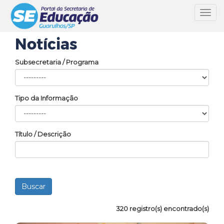
Toggl
navig
Notícias
Subsecretaria / Programa
Tipo da Informação
Título / Descrição
320 registro(s) encontrado(s)