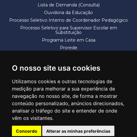
Lista de Demanda (Consulta)
Ouvidoria da Educação
Processo Seletivo Interno de Coordenador Pedagógico
Processo Seletivo para Supervisor Escolar em
Substituição
Programa Leite em Casa
Prorede
Solicitação de Vaga
Termos e Condições
O nosso site usa cookies
Utilizamos cookies e outras tecnologias de
medição para melhorar a sua experiência de
navegação no nosso site, de forma a mostrar
conteúdo personalizado, anúncios direcionados,
SECRETARIA DE EDUCAÇÃO
analisar o tráfego do site e entender de onde
Rua Claudino Barbosa, 313 - Macedo - Guarulhos/SP CEP 07113-040
vêm os visitantes.
Central de Atendimento: *55 11 2475-7300
Concordo
Alterar as minhas preferências