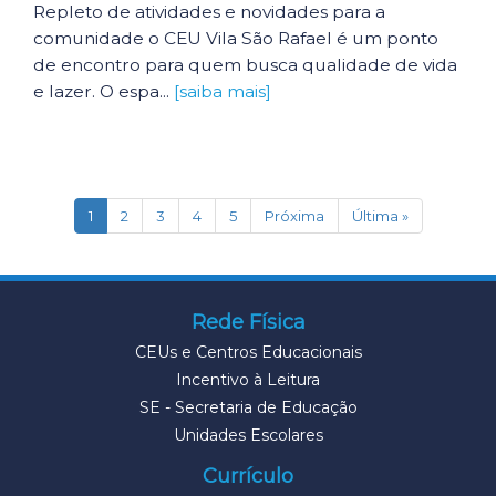
Repleto de atividades e novidades para a
comunidade o CEU Vila São Rafael é um ponto
de encontro para quem busca qualidade de vida
e lazer. O espa...
[saiba mais]
(current)
1
2
3
4
5
Próxima
Última »
Rede Física
CEUs e Centros Educacionais
Incentivo à Leitura
SE - Secretaria de Educação
Unidades Escolares
Currículo