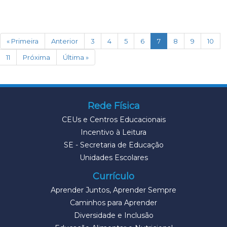
(current)
« Primeira
Anterior
3
4
5
6
7
8
9
10
11
Próxima
Última »
Rede Física
CEUs e Centros Educacionais
Incentivo à Leitura
SE - Secretaria de Educação
Unidades Escolares
Currículo
Aprender Juntos, Aprender Sempre
Caminhos para Aprender
Diversidade e Inclusão