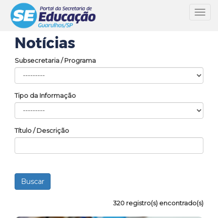
Toggl
navig
Notícias
Subsecretaria / Programa
Tipo da Informação
Título / Descrição
320 registro(s) encontrado(s)