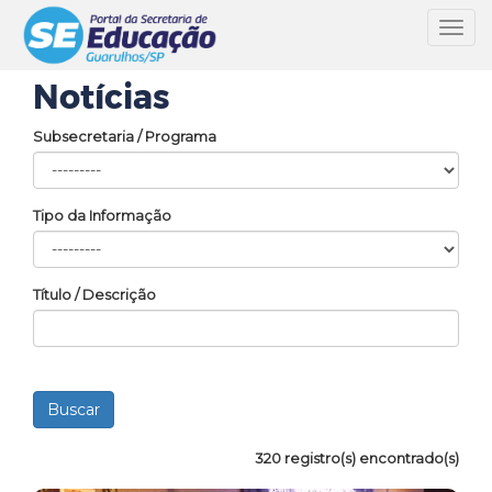
Toggl
navig
Notícias
Subsecretaria / Programa
Tipo da Informação
Título / Descrição
320 registro(s) encontrado(s)