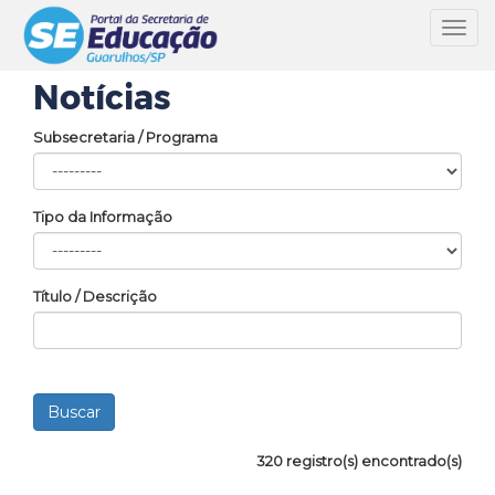
Toggl
navig
Notícias
Subsecretaria / Programa
Tipo da Informação
Título / Descrição
320 registro(s) encontrado(s)