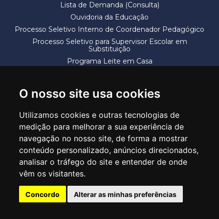
Lista de Demanda (Consulta)
Ouvidoria da Educação
Processo Seletivo Interno de Coordenador Pedagógico
Processo Seletivo para Supervisor Escolar em
Substituição
Programa Leite em Casa
Solicitação de Vaga
Termos e Condições
O nosso site usa cookies
Utilizamos cookies e outras tecnologias de
medição para melhorar a sua experiência de
navegação no nosso site, de forma a mostrar
conteúdo personalizado, anúncios direcionados,
SECRETARIA DE EDUCAÇÃO
analisar o tráfego do site e entender de onde
Rua Claudino Barbosa, 313 - Macedo - Guarulhos/SP CEP 07113-040
vêm os visitantes.
Central de Atendimento: *55 11 2475-7300
Concordo
Alterar as minhas preferências
PT