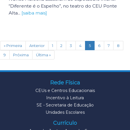
“Diferente é o Espelho”, no teatro do CEU Ponte
Alta...
[saiba mais]
(current)
« Primeira
Anterior
1
2
3
4
5
6
7
8
9
Próxima
Última »
Rede Física
CEUs e Centros Educacionais
Incentivo à Leitura
SE - Secretaria de Educação
Unidades Escolares
Currículo