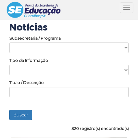
Toggl
navig
Notícias
Subsecretaria / Programa
Tipo da Informação
Título / Descrição
320 registro(s) encontrado(s)