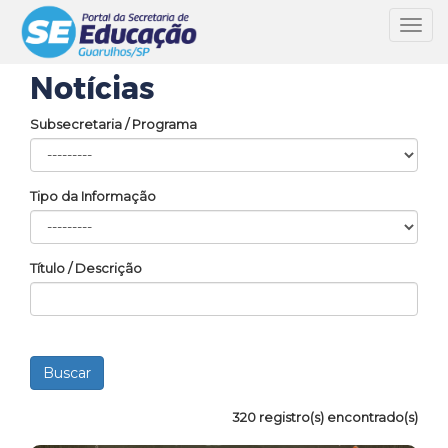
Toggl
navig
Notícias
Subsecretaria / Programa
Tipo da Informação
Título / Descrição
320 registro(s) encontrado(s)