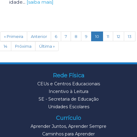
idade...
[saiba mais]
(current)
« Primeira
Anterior
6
7
8
9
10
11
12
13
14
Próxima
Última »
Rede Física
CEUs e Centros Educacionais
Incentivo à Leitura
SE - Secretaria de Educação
Unidades Escolares
Currículo
Aprender Juntos, Aprender Sempre
Caminhos para Aprender