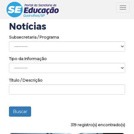
Toggl
navig
Notícias
Subsecretaria / Programa
Tipo da Informação
Título / Descrição
319 registro(s) encontrado(s)