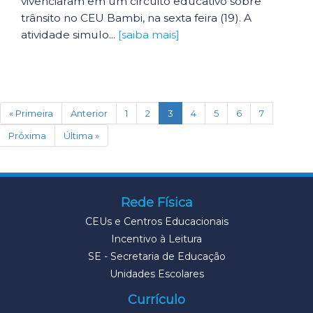
vivenciaram em um circuito educativo sobre
trânsito no CEU Bambi, na sexta feira (19). A
atividade simulo...
[saiba mais]
(current)
« Primeira
Anterior
1
2
3
4
5
6
7
Próxima
Última »
Rede Física
CEUs e Centros Educacionais
Incentivo à Leitura
SE - Secretaria de Educação
Unidades Escolares
Currículo