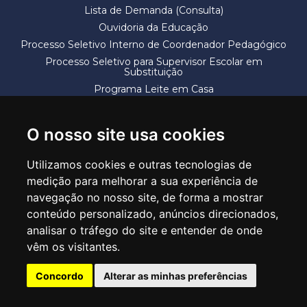
Lista de Demanda (Consulta)
Ouvidoria da Educação
Processo Seletivo Interno de Coordenador Pedagógico
Processo Seletivo para Supervisor Escolar em
Substituição
Programa Leite em Casa
Solicitação de Vaga
Termos e Condições
O nosso site usa cookies
Utilizamos cookies e outras tecnologias de
medição para melhorar a sua experiência de
navegação no nosso site, de forma a mostrar
conteúdo personalizado, anúncios direcionados,
SECRETARIA DE EDUCAÇÃO
analisar o tráfego do site e entender de onde
Rua Claudino Barbosa, 313 - Macedo - Guarulhos/SP CEP 07113-040
vêm os visitantes.
Central de Atendimento: *55 11 2475-7300
Concordo
Alterar as minhas preferências
PT