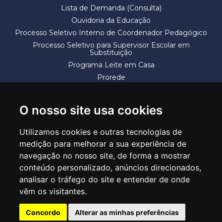
Lista de Demanda (Consulta)
Ouvidoria da Educação
Processo Seletivo Interno de Coordenador Pedagógico
Processo Seletivo para Supervisor Escolar em
Substituição
Programa Leite em Casa
Prorede
Solicitação de Vaga
Termos e Condições
O nosso site usa cookies
Utilizamos cookies e outras tecnologias de
medição para melhorar a sua experiência de
navegação no nosso site, de forma a mostrar
conteúdo personalizado, anúncios direcionados,
SECRETARIA DE EDUCAÇÃO
analisar o tráfego do site e entender de onde
Rua Claudino Barbosa, 313 - Macedo - Guarulhos/SP CEP 07113-040
vêm os visitantes.
Central de Atendimento: *55 11 2475-7300
Concordo
Alterar as minhas preferências