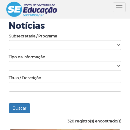
Toggl
navig
Notícias
Subsecretaria / Programa
Tipo da Informação
Título / Descrição
320 registro(s) encontrado(s)