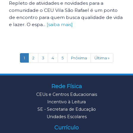
Repleto de atividades e novidades para a
comunidade o CEU Vila São Rafael é um ponto
de encontro para quem busca qualidade de vida
e lazer. O espa...
[saiba mais]
(current)
1
2
3
4
5
Próxima
Última »
Rede Física
CEUs e Centros Educacionais
Incentivo à Leitura
SE - Secretaria de Educação
Unidades Escolares
Currículo