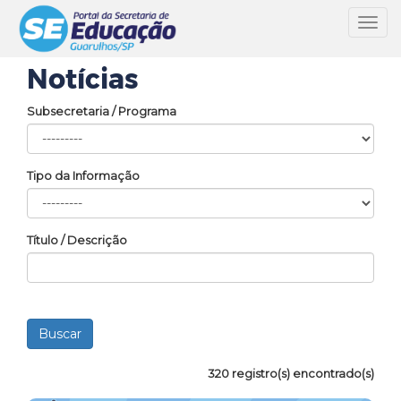
Toggl
navig
Notícias
Subsecretaria / Programa
Tipo da Informação
Título / Descrição
320 registro(s) encontrado(s)