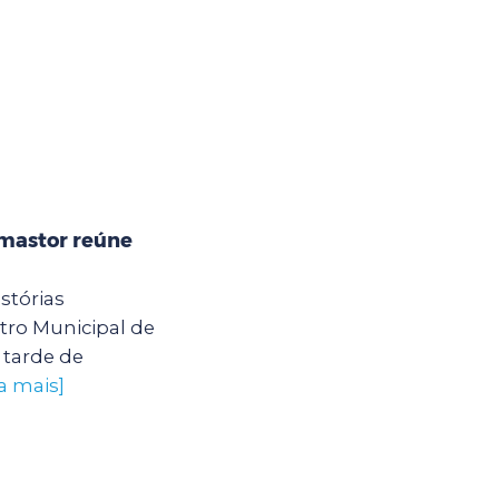
mastor reúne
stórias
ro Municipal de
tarde de
a mais]