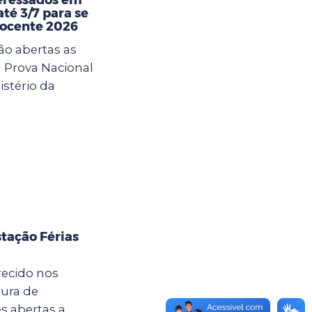
té 3/7 para se
Docente 2026
ão abertas as
a Prova Nacional
istério da
tação Férias
recido nos
tura de
s abertas a