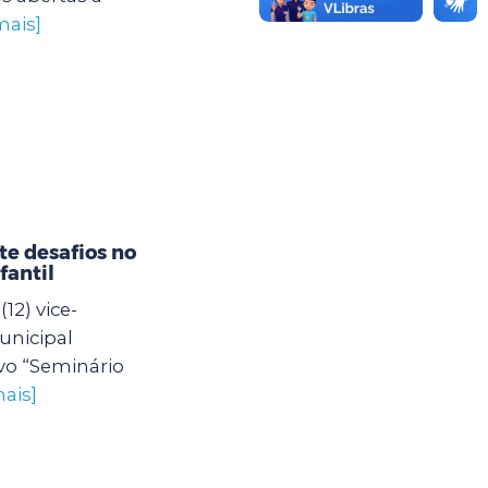
mais]
e desafios no
fantil
12) vice-
unicipal
vo “Seminário
ais]