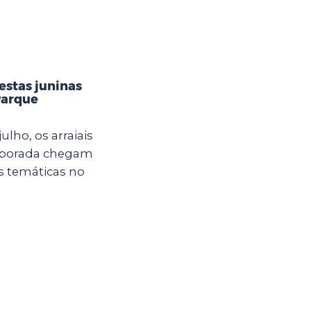
estas juninas
Parque
ulho, os arraiais
mporada chegam
s temáticas no