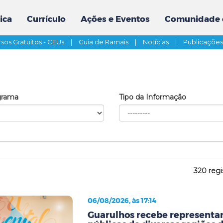
ica
Currículo
Ações e Eventos
Comunidade 
sos Gratuitos - CEUs
|
Guia de Ramais
|
Notícias
|
Publicaçõe
grama
Tipo da Informação
320 regi
06/08/2026, às 17:14
Guarulhos recebe representan