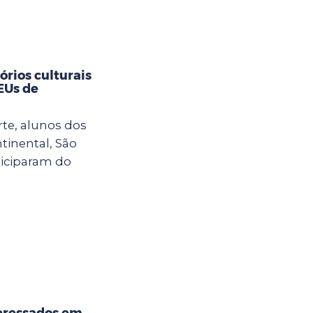
rios culturais
CEUs de
rte, alunos dos
tinental, São
ticiparam do
eressados em