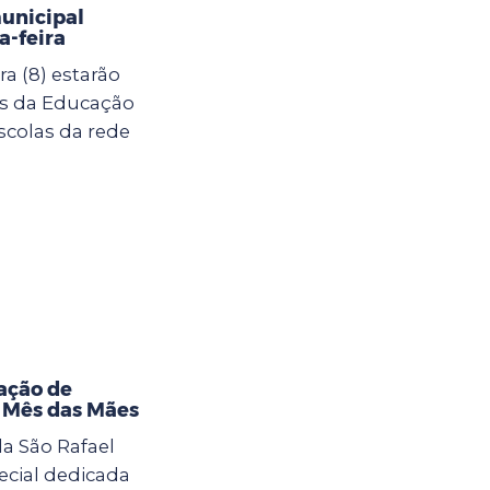
municipal
-feira
a (8) estarão
as da Educação
scolas da rede
ação de
o Mês das Mães
la São Rafael
cial dedicada