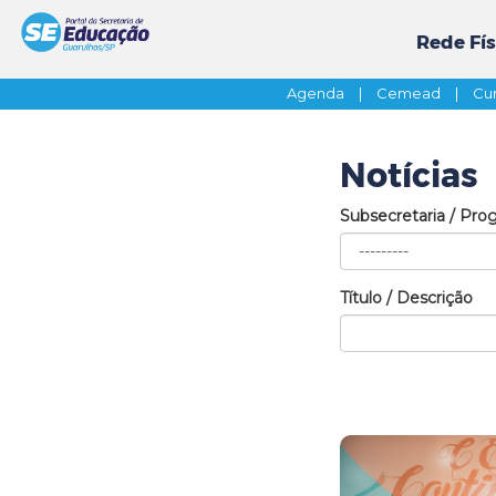
Rede Fís
Agenda
|
Cemead
|
Cur
Notícias
Subsecretaria / Pro
Título / Descrição