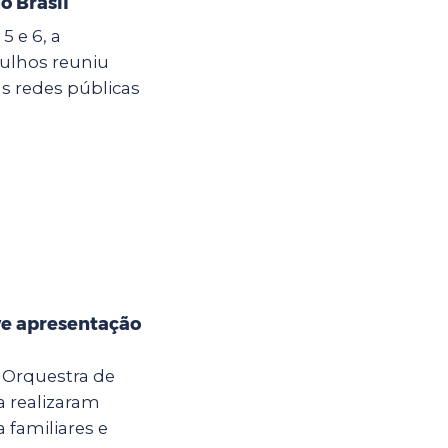
o Brasil
5 e 6, a
ulhos reuniu
s redes públicas
e apresentação
a Orquestra de
 realizaram
 familiares e