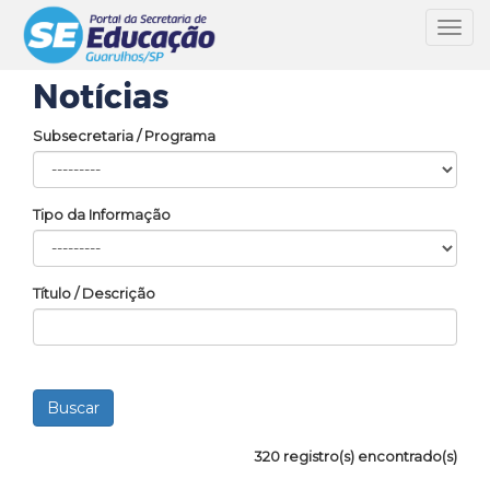
Toggl
navig
Notícias
Subsecretaria / Programa
Tipo da Informação
Título / Descrição
320 registro(s) encontrado(s)