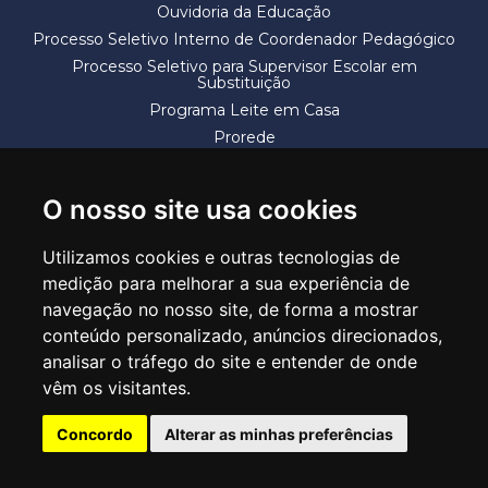
Ouvidoria da Educação
Processo Seletivo Interno de Coordenador Pedagógico
Processo Seletivo para Supervisor Escolar em
Substituição
Programa Leite em Casa
Prorede
Solicitação de Vaga
Termos e Condições
O nosso site usa cookies
Utilizamos cookies e outras tecnologias de
medição para melhorar a sua experiência de
navegação no nosso site, de forma a mostrar
conteúdo personalizado, anúncios direcionados,
SECRETARIA DE EDUCAÇÃO
analisar o tráfego do site e entender de onde
Rua Claudino Barbosa, 313 - Macedo - Guarulhos/SP CEP 07113-040
vêm os visitantes.
Central de Atendimento: *55 11 2475-7300
Concordo
Alterar as minhas preferências
PT