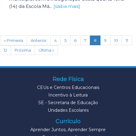
(14) da Escola Má...
[saiba mais]
(current)
« Primeira
Anterior
4
5
6
7
8
9
10
11
12
Próxima
Última »
Rede Física
CEUs e Centros Educacionais
Incentivo à Leitura
SE - Secretaria de Educação
Unidades Escolares
Currículo
Aprender Juntos, Aprender Sempre