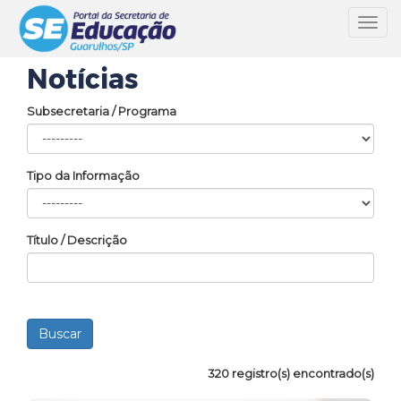
Toggl
navig
Notícias
Subsecretaria / Programa
Tipo da Informação
Título / Descrição
320 registro(s) encontrado(s)