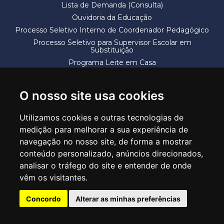
Lista de Demanda (Consulta)
Ouvidoria da Educação
Processo Seletivo Interno de Coordenador Pedagógico
Processo Seletivo para Supervisor Escolar em
Substituição
Programa Leite em Casa
Solicitação de Vaga
Termos e Condições
O nosso site usa cookies
Utilizamos cookies e outras tecnologias de
medição para melhorar a sua experiência de
navegação no nosso site, de forma a mostrar
conteúdo personalizado, anúncios direcionados,
SECRETARIA DE EDUCAÇÃO
analisar o tráfego do site e entender de onde
Rua Claudino Barbosa, 313 - Macedo - Guarulhos/SP CEP 07113-040
vêm os visitantes.
Central de Atendimento: *55 11 2475-7300
Concordo
Alterar as minhas preferências
PT