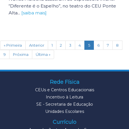
“Diferente é o Espelho”, no teatro do CEU Ponte
Alta...
[saiba mais]
(current)
« Primeira
Anterior
1
2
3
4
5
6
7
8
9
Próxima
Última »
Rede Física
CEUs e Centros Educacionais
Incentivo à Leitura
SE - Secretaria de Educação
Unidades Escolares
Currículo