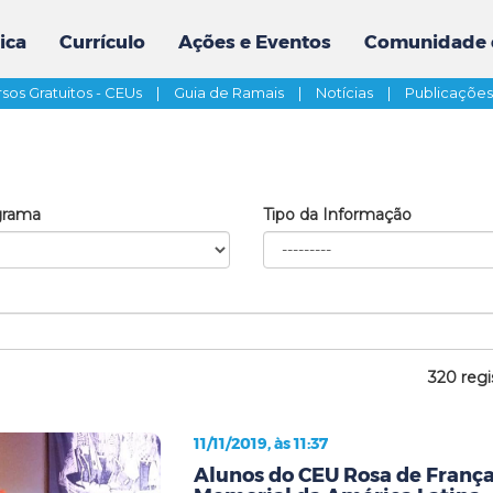
ica
Currículo
Ações e Eventos
Comunidade 
sos Gratuitos - CEUs
|
Guia de Ramais
|
Notícias
|
Publicaçõe
grama
Tipo da Informação
320 regi
11/11/2019, às 11:37
Alunos do CEU Rosa de França