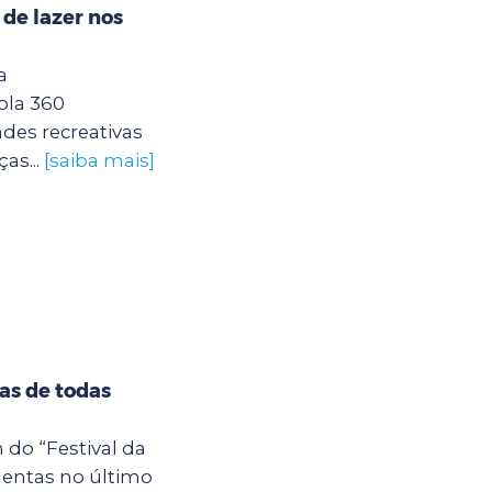
 de lazer nos
a
ola 360
des recreativas
as...
[saiba mais]
tas de todas
 do “Festival da
entas no último