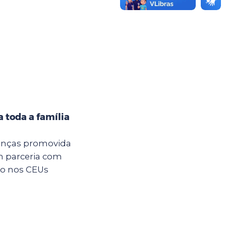
 toda a família
anças promovida
m parceria com
são nos CEUs