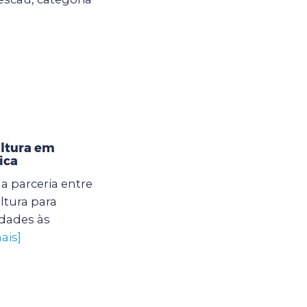
ultura em
ica
 parceria entre
ltura para
dades às
ais]