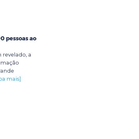
00 pessoas ao
 revelado, a
ormação
grande
iba mais]