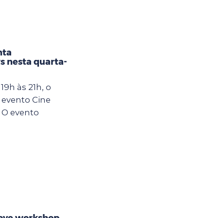
nta
s nesta quarta-
19h às 21h, o
 evento Cine
 O evento
ove workshop