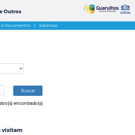
e Outros
s e Documentos
|
Sistemas
stro(s) encontrado(s)
 visitam