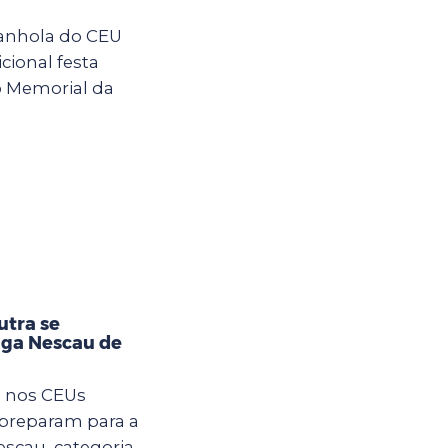
anhola do CEU
cional festa
o Memorial da
utra se
iga Nescau de
m nos CEUs
 preparam para a
Nescau, categoria