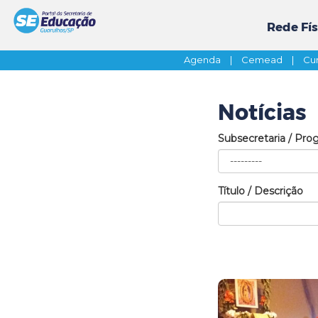
Rede Fís
Agenda
|
Cemead
|
Cur
Notícias
Subsecretaria / Pro
Título / Descrição