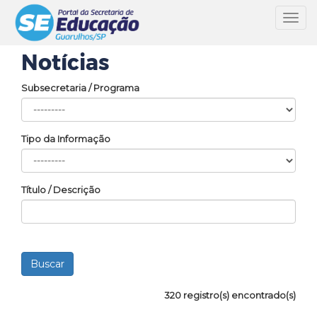
Toggl
navig
Notícias
Subsecretaria / Programa
Tipo da Informação
Título / Descrição
320 registro(s) encontrado(s)