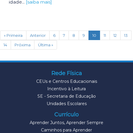
idade...
[saiba mais]
(current)
« Primeira
Anterior
6
7
8
9
10
11
12
13
14
Próxima
Última »
Rede Física
CEUs e Centros Educacionais
Incentivo à Leitura
SE - Secretaria de Educação
Unidades Escolares
Currículo
Aprender Juntos, Aprender Sempre
Caminhos para Aprender