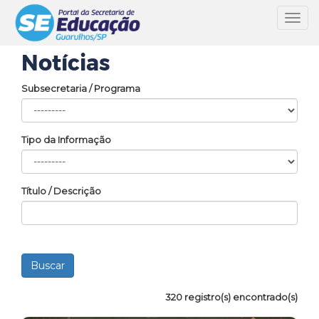
Toggl
navig
Notícias
Subsecretaria / Programa
Tipo da Informação
Título / Descrição
320 registro(s) encontrado(s)