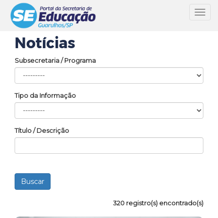
Toggl
navig
Notícias
Subsecretaria / Programa
Tipo da Informação
Título / Descrição
320 registro(s) encontrado(s)