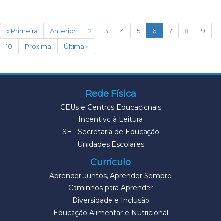
(current)
« Primeira
Anterior
2
3
4
5
6
7
8
9
10
Próxima
Última »
Rede Física
CEUs e Centros Educacionais
Incentivo à Leitura
SE - Secretaria de Educação
Unidades Escolares
Currículo
Aprender Juntos, Aprender Sempre
Caminhos para Aprender
Diversidade e Inclusão
Educação Alimentar e Nutricional