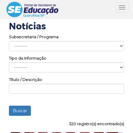
Toggl
navig
Notícias
Subsecretaria / Programa
Tipo da Informação
Título / Descrição
320 registro(s) encontrado(s)