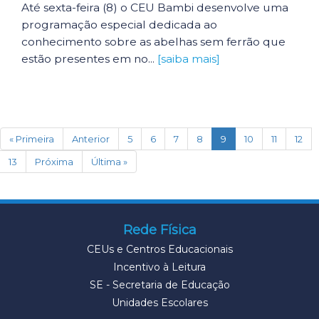
Até sexta-feira (8) o CEU Bambi desenvolve uma
programação especial dedicada ao
conhecimento sobre as abelhas sem ferrão que
estão presentes em no...
[saiba mais]
(current)
« Primeira
Anterior
5
6
7
8
9
10
11
12
13
Próxima
Última »
Rede Física
CEUs e Centros Educacionais
Incentivo à Leitura
SE - Secretaria de Educação
Unidades Escolares