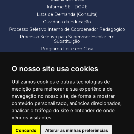
Informe SE - DGPE
Lista de Demanda (Consulta)
Ouvidoria da Educação
Processo Seletivo Interno de Coordenador Pedagógico
Processo Seletivo para Supervisor Escolar em
Substituição
Programa Leite em Casa
Solicitação de Vaga
Termos e Condições
O nosso site usa cookies
Utilizamos cookies e outras tecnologias de
medição para melhorar a sua experiência de
navegação no nosso site, de forma a mostrar
conteúdo personalizado, anúncios direcionados,
SECRETARIA DE EDUCAÇÃO
analisar o tráfego do site e entender de onde
Rua Claudino Barbosa, 313 - Macedo - Guarulhos/SP CEP 07113-040
vêm os visitantes.
Central de Atendimento: *55 11 2475-7300
Concordo
Alterar as minhas preferências