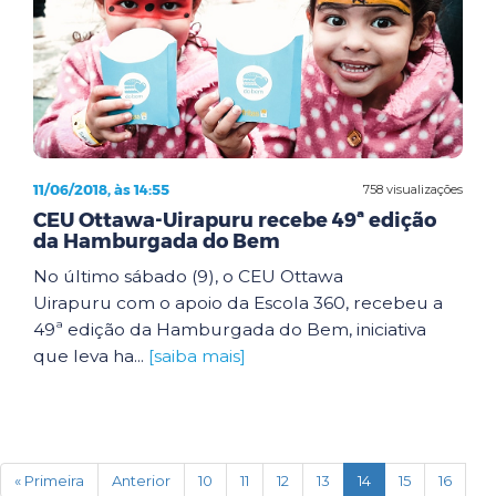
11/06/2018, às 14:55
758 visualizações
CEU Ottawa-Uirapuru recebe 49ª edição
da Hamburgada do Bem
No último sábado (9), o CEU Ottawa
Uirapuru com o apoio da Escola 360, recebeu a
49ª edição da Hamburgada do Bem, iniciativa
que leva ha...
[saiba mais]
(current)
« Primeira
Anterior
10
11
12
13
14
15
16