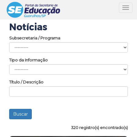
Toggl
navig
Notícias
Subsecretaria / Programa
Tipo da Informação
Título / Descrição
320 registro(s) encontrado(s)