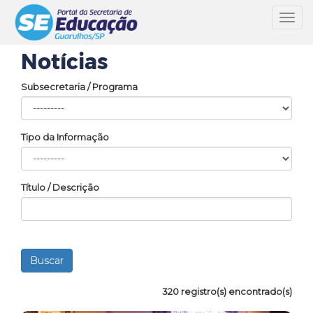
Toggl
navig
Notícias
Subsecretaria / Programa
Tipo da Informação
Título / Descrição
320 registro(s) encontrado(s)