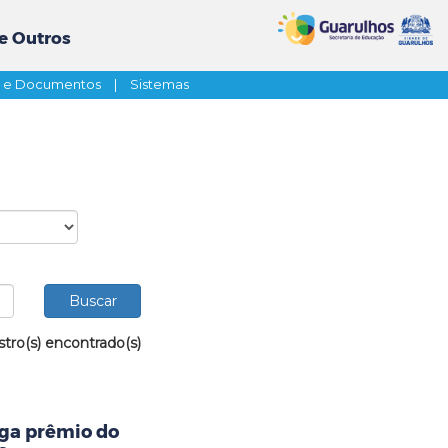
e Outros
s e Documentos
|
Sistemas
stro(s) encontrado(s)
ega prêmio do