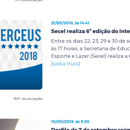
21/09/2018, às 14:41
Secel realiza 6ª edição do Int
Entre os dias 22, 23, 29 e 30 de
às 17 horas, a Secretaria de Edu
Esporte e Lazer (Secel) realiza a 
[saiba mais]
867 visualizações
10/09/2018, às 9:30
Desfile de 7 de setembro reún