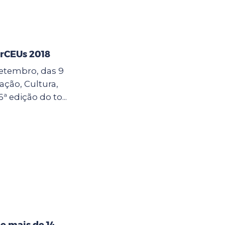
erCEUs 2018
 setembro, das 9
cação, Cultura,
6ª edição do to...
e mais de 14