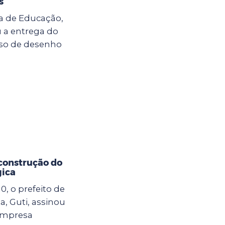
s
ria de Educação,
u a entrega do
so de desenho
 construção do
gica
10, o prefeito de
, Guti, assinou
empresa