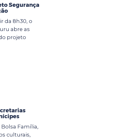
jeto Segurança
ção
ir da 8h30, o
uru abre as
do projeto
cretarias
nícipes
Bolsa Família,
s culturais,