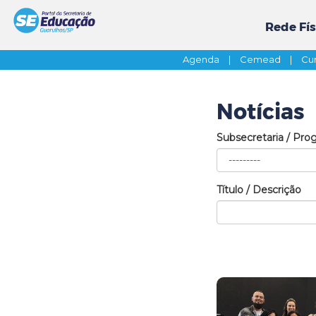
Rede Fís
Agenda
|
Cemead
|
Cur
Notícias
Subsecretaria / Pro
Título / Descrição