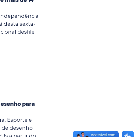
 Independência
ã desta sexta-
cional desfile
desenho para
ra, Esporte e
o de desenho
Us a partir do