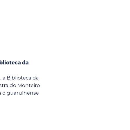
blioteca da
h, a Biblioteca da
stra do Monteiro
a o guarulhense