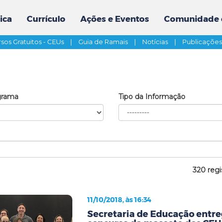
ica
Currículo
Ações e Eventos
Comunidade 
sos Gratuitos - CEUs
|
Guia de Ramais
|
Notícias
|
Publicaçõe
grama
Tipo da Informação
320 regi
11/10/2018, às 16:34
Secretaria de Educação entr