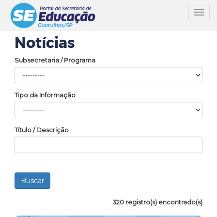
Toggl
navig
Notícias
Subsecretaria / Programa
Tipo da Informação
Título / Descrição
320 registro(s) encontrado(s)