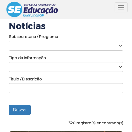
Toggl
navig
Notícias
Subsecretaria / Programa
Tipo da Informação
Título / Descrição
320 registro(s) encontrado(s)