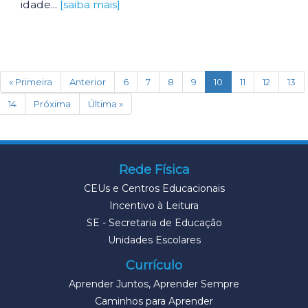
idade...
[saiba mais]
(current)
« Primeira
Anterior
6
7
8
9
10
11
12
13
14
Próxima
Última »
Rede Física
CEUs e Centros Educacionais
Incentivo à Leitura
SE - Secretaria de Educação
Unidades Escolares
Currículo
Aprender Juntos, Aprender Sempre
Caminhos para Aprender