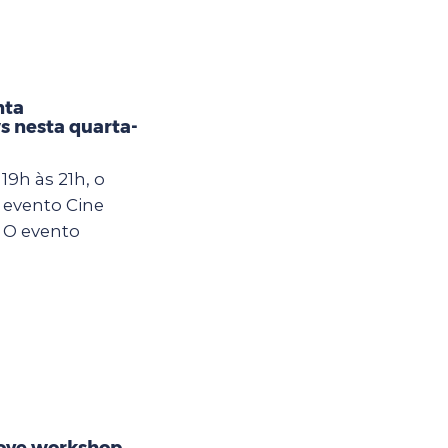
nta
s nesta quarta-
19h às 21h, o
 evento Cine
 O evento
ove workshop