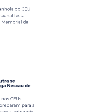
anhola do CEU
cional festa
o Memorial da
utra se
iga Nescau de
m nos CEUs
 preparam para a
Nescau, categoria