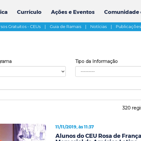
ica
Currículo
Ações e Eventos
Comunidade 
sos Gratuitos - CEUs
|
Guia de Ramais
|
Notícias
|
Publicaçõe
grama
Tipo da Informação
320 regi
11/11/2019, às 11:37
Alunos do CEU Rosa de França