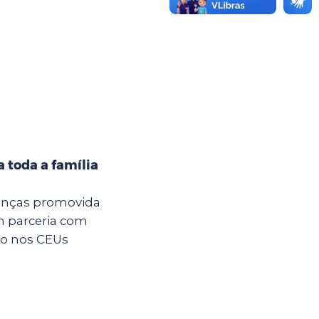
 toda a família
anças promovida
m parceria com
são nos CEUs