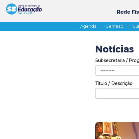
Rede Fís
Agenda
|
Cemead
|
Cur
Notícias
Subsecretaria / Pro
Título / Descrição