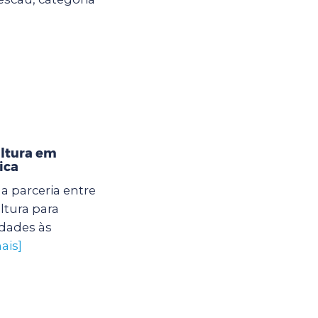
ultura em
ica
 parceria entre
ltura para
dades às
ais]