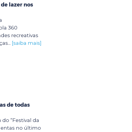
 de lazer nos
a
ola 360
des recreativas
as...
[saiba mais]
tas de todas
 do “Festival da
entas no último