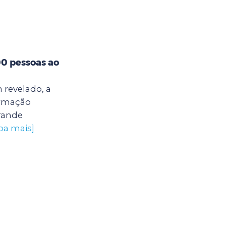
00 pessoas ao
 revelado, a
ormação
grande
iba mais]