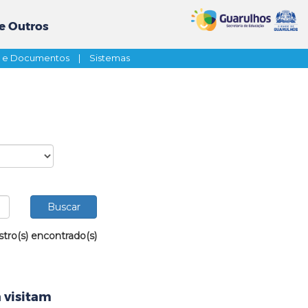
e Outros
s e Documentos
|
Sistemas
stro(s) encontrado(s)
 visitam