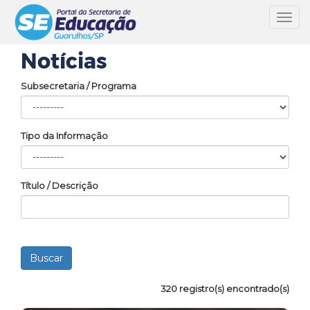
Toggl
navig
Notícias
Subsecretaria / Programa
Tipo da Informação
Título / Descrição
320 registro(s) encontrado(s)