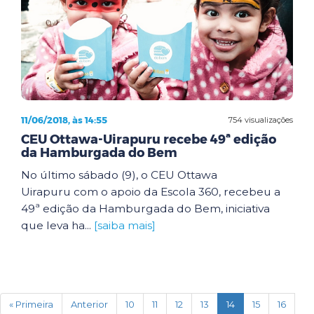
11/06/2018, às 14:55
754 visualizações
CEU Ottawa-Uirapuru recebe 49ª edição
da Hamburgada do Bem
No último sábado (9), o CEU Ottawa
Uirapuru com o apoio da Escola 360, recebeu a
49ª edição da Hamburgada do Bem, iniciativa
que leva ha...
[saiba mais]
(current)
« Primeira
Anterior
10
11
12
13
14
15
16