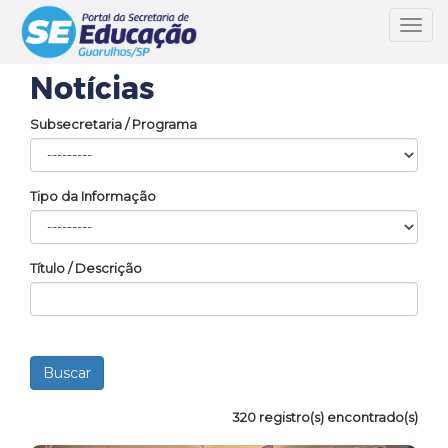
Toggl
navig
Notícias
Subsecretaria / Programa
Tipo da Informação
Título / Descrição
320 registro(s) encontrado(s)