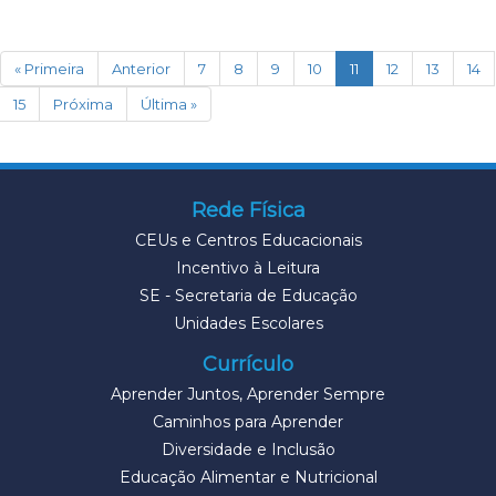
(current)
« Primeira
Anterior
7
8
9
10
11
12
13
14
15
Próxima
Última »
Rede Física
CEUs e Centros Educacionais
Incentivo à Leitura
SE - Secretaria de Educação
Unidades Escolares
Currículo
Aprender Juntos, Aprender Sempre
Caminhos para Aprender
Diversidade e Inclusão
Educação Alimentar e Nutricional