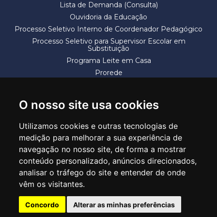
Lista de Demanda (Consulta)
Ouvidoria da Educação
Processo Seletivo Interno de Coordenador Pedagógico
Processo Seletivo para Supervisor Escolar em
Substituição
Programa Leite em Casa
Prorede
Solicitação de Vaga
Termos e Condições
O nosso site usa cookies
Utilizamos cookies e outras tecnologias de
medição para melhorar a sua experiência de
navegação no nosso site, de forma a mostrar
conteúdo personalizado, anúncios direcionados,
SECRETARIA DE EDUCAÇÃO
analisar o tráfego do site e entender de onde
Rua Claudino Barbosa, 313 - Macedo - Guarulhos/SP CEP 07113-040
vêm os visitantes.
Central de Atendimento: *55 11 2475-7300
Concordo
Alterar as minhas preferências