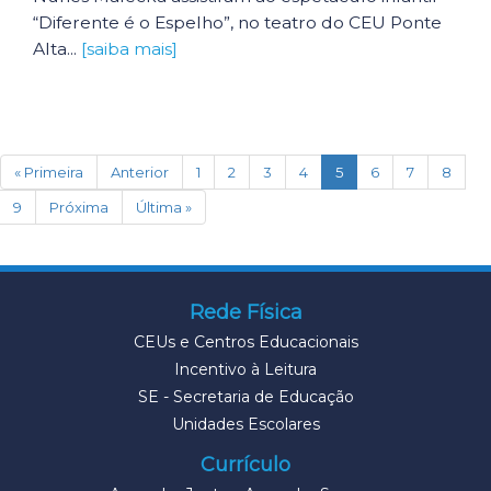
“Diferente é o Espelho”, no teatro do CEU Ponte
Alta...
[saiba mais]
(current)
« Primeira
Anterior
1
2
3
4
5
6
7
8
9
Próxima
Última »
Rede Física
CEUs e Centros Educacionais
Incentivo à Leitura
SE - Secretaria de Educação
Unidades Escolares
Currículo