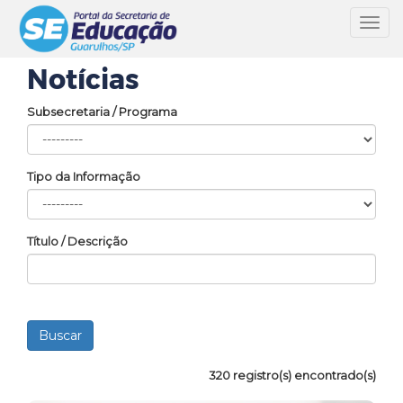
Toggl
navig
Notícias
Subsecretaria / Programa
Tipo da Informação
Título / Descrição
320 registro(s) encontrado(s)